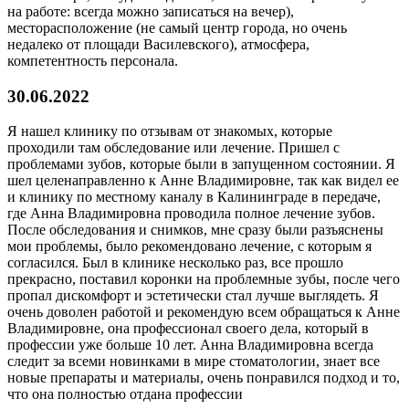
на работе: всегда можно записаться на вечер),
месторасположение (не самый центр города, но очень
недалеко от площади Василевского), атмосфера,
компетентность персонала.
30.06.2022
Я нашел клинику по отзывам от знакомых, которые
проходили там обследование или лечение. Пришел с
проблемами зубов, которые были в запущенном состоянии. Я
шел целенаправленно к Анне Владимировне, так как видел ее
и клинику по местному каналу в Калининграде в передаче,
где Анна Владимировна проводила полное лечение зубов.
После обследования и снимков, мне сразу были разъяснены
мои проблемы, было рекомендовано лечение, с которым я
согласился. Был в клинике несколько раз, все прошло
прекрасно, поставил коронки на проблемные зубы, после чего
пропал дискомфорт и эстетически стал лучше выглядеть. Я
очень доволен работой и рекомендую всем обращаться к Анне
Владимировне, она профессионал своего дела, который в
профессии уже больше 10 лет. Анна Владимировна всегда
следит за всеми новинками в мире стоматологии, знает все
новые препараты и материалы, очень понравился подход и то,
что она полностью отдана профессии