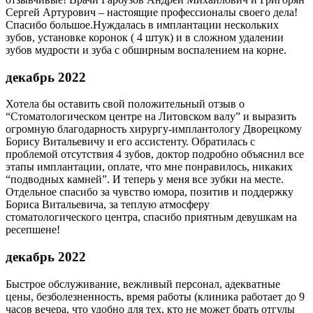
Сергей Артурович – настоящие профессионалы своего дела!
Спасибо большое.Нуждалась в имплантации нескольких
зубов, установке коронок ( 4 штук) и в сложном удалении
зубов мудрости и зуба с обширным воспалением на корне.
декабрь 2022
Хотела бы оставить свой положительный отзыв о
“Стоматологическом центре на Литовском валу”​ и выразить
огромную благодарность хирургу-имплантологу Дворецкому
Борису Витальевичу и его ассистенту.​ Обратилась с
проблемой отсутствия 4 зубов, доктор подробно объяснил все
этапы имплантации, оплате, что мне понравилось, никаких
“подводных камней”. И теперь у меня все зубки на месте.​
Отдельное спасибо за чувство юмора, позитив и поддержку
Бориса Витальевича,​ за теплую атмосферу
стоматологического центра, спасибо приятным девушкам на
ресепшене!
декабрь 2022
Быстрое обслуживание, вежливый персонал, адекватные
цены, безболезненность, время работы (клиника работает до 9
часов вечера, что удобно для тех, кто не может брать отгулы