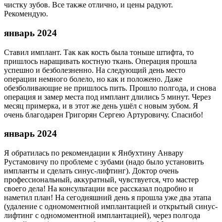
чистку зубов. Все также отлично, и цены радуют.
Рекомендую.
январь 2024
Ставил имплант. Так как кость была тоньше штифта, то
пришлось наращивать костную ткань. Операция прошла
успешно и безболезненно. На следующий день место
операции немного болело, но как и положено. Даже
обезболивающие не пришлось пить. Прошло полгода, и снова
операция и замер места под имплант длились 5 минут. Через
месяц примерка, и в этот же день ушёл с новым зубом. Я
очень благодарен Григорян Сергею Артуровичу. Спасибо!
январь 2024
Я обратилась по рекомендации к Янбухтину Анвару
Рустамовичу по проблеме с зубами (надо было установить
импланты и сделать синус-лифтинг). Доктор очень
профессиональный, аккуратный, чувствуется, что мастер
своего дела! На консультации все рассказал подробно и
наметил план! На сегодняшний день я прошла уже два этапа
(удаление с одномоментной имплантацией и открытый синус-
лифтинг с одномоментной имплантацией), через полгода