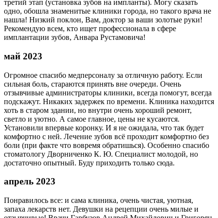
третий этап (установка зубов на импланты). Могу сказать
одно, обошла знаменитые клиники города, но такого врача не
нашла! Низкий поклон, Вам, доктор за ваши золотые руки!
Рекомендую всем, кто ищет профессионала в сфере
имплантации зубов, Анвара Рустамовича!
май 2023
Огромное спасибо медперсоналу за отличную работу. Если
сильная боль, стараются принять вне очереди. Очень
отзывчивые администраторы клиники, всегда помогут, всегда
подскажут. Никаких задержек по времени. Клиника находится
хоть в старом здании, но внутри очень хороший ремонт,
светло и уютно. А самое главное, цены не кусаются.
Установили впервые коронку. И я не ожидала, что так будет
комфортно с ней. Лечение зубов всё проходит комфортно без
боли (при факте что вовремя обратишься). Особенно спасибо
стоматологу Дворниченко К. Ю. Специалист молодой, но
достаточно опытный. Буду приходить только сюда.
апрель 2023
Понравилось все: и сама клиника, очень чистая, уютная,
запаха лекарств нет. Девушки на рецепции очень милые и
отзывчивые! Врачи Гарбузов Андрей Михайлович и Григорян